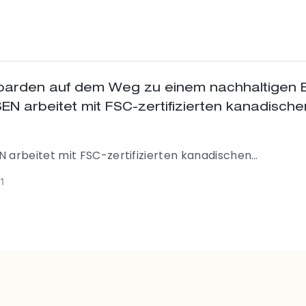
ffene Qualität und Leistung bieten? Suchen Sie nicht w
-Lager ist mit einer großen Auswahl hochwertiger 7-la
er Ahorndecks in den Größen 7,75 bis 8,75 Zoll bestück
handelskauf zur Erweiterung Ihrer Produktpalette
ehen!
oarden auf dem Weg zu einem nachhaltigen E
 arbeitet mit FSC-zertifizierten kanadische
lzlieferanten für eine umweltfreundlichere Fa
men
arbeitet mit FSC-zertifizierten kanadischen
zlieferanten zusammen, um eine nachhaltige Produktio
1
rddecks zu gewährleisten, die Qualität zu verbessern 
undliche Praktiken in der Branche zu fördern. Bleiben 
Updates zu dieser grünen Initiative.