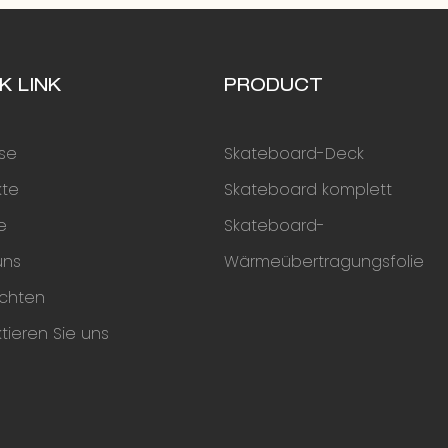
K LINK
PRODUCT
se
Skateboard-Deck
kte
Skateboard komplett
ce
Skateboard-
uns
Wärmeübertragungsfolie
ichten
tieren Sie uns