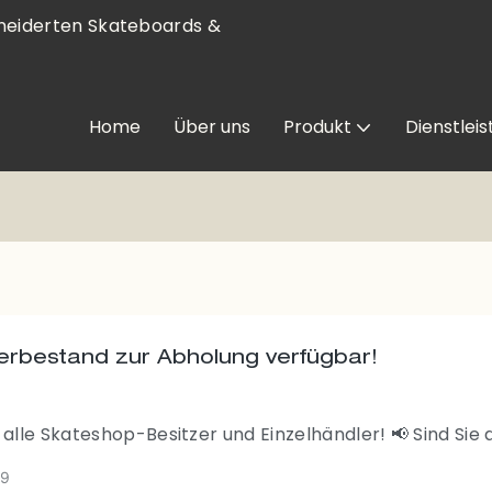
neiderten Skateboards &
Home
Über uns
Produkt
Dienstlei
rbestand zur Abholung verfügbar!
 alle Skateshop-Besitzer und Einzelhändler! 📢 Sind Sie 
ch erstklassigen Skateboard-Decks, die Ihren Kunden
29