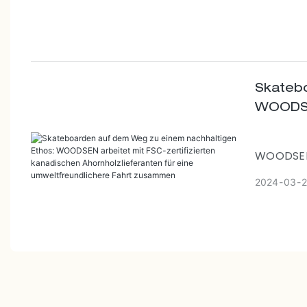
unübertro
Unser US
kanadisch
zum Groß
bereitst
Skateb
WOODSEN
Ahornho
zusam
WOODSEN 
Ahornhol
2024
03
2
Skateboa
umweltfre
dran für 