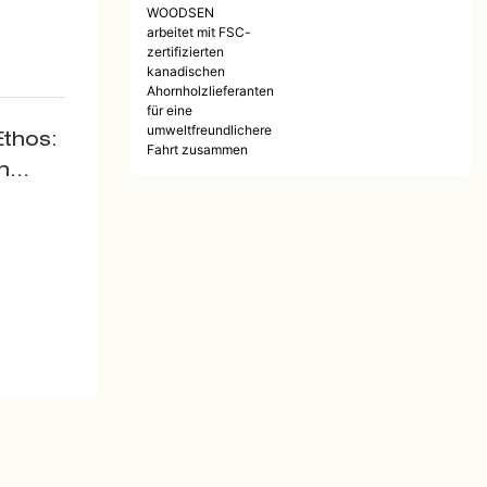
eiter!
nachhaltigen
giger
Ethos:
t, die
WOODSEN
arbeitet mit FSC-
zertifizierten
thos:
kanadischen
n
Ahornholzliefera
hrt
nten für eine
umweltfreundlich
n von
ere Fahrt
und
zusammen
Sie