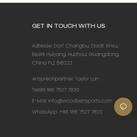
GET IN TOUCH WITH US
Adresse: Dorf Changbu, Stadt Xinxu,
Bezirk Huiyang. Huizhou, Guangdong,
China PLZ 516223
Ansprechpartner: Taylor Lan
Tel:86 186 7527 7820
E-Mail:
info@woodsensports.com
WhatsApp: +86 186 7527 7820