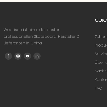
QUIC
Woodsen ist einer der besten
professionellen Skateboard-Hersteller &
Zuhau
Lieferanten in China.
Produ
Servi
Über 
Nachr
Kontak
FAQ