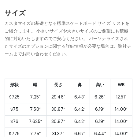
サイズ
カスタマイズの基礎となる標準スケートボード サイズ リストを
ご紹介します。 小さいサイズや大きいサイズのご要望にも積極
的に対応いたしますのでご安心ください。 パーソナライズされ
たサイズのオプションに関する詳細情報が必要な場合は、弊社チ
ームまでお問い合わせください。
形状
幅
長さ
鼻
高い
WB
S725
7.25”
29.46”
6.43”
6.26”
12.51”
S75
7.50”
30.87”
6.42”
6.19”
14.00”
S76
7.625”
30.87”
6.42”
6.19”
14.00”
S775
7.75”
31.37”
6.67”
6.44”
14.00”