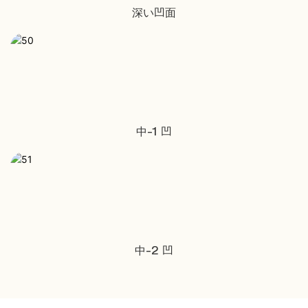
深い凹面
中-1 凹
中-2 凹