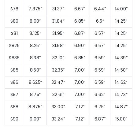
S78
7.875”
31.37”
6.67”
6.44”
14.00”
S80
8.00”
31.84”
6.85”
6.5”
14.25”
S81
8.125”
31.95”
6.87”
6.57”
14.25”
S825
8.25”
31.98”
6.90”
6.57”
14.25”
S838
8.38”
32.10”
6.85”
6.59”
14.39”
S85
8.50”
32.35”
7.00”
6.59”
14.50”
S86
8.625”
32.47”
7.00”
6.59”
14.62”
S87
8.75”
32.61”
7.00”
6.62”
14.73”
S88
8.875”
33.00”
7.12”
6.75”
14.87”
S90
9.00”
33.24”
7.12”
6.87”
15.00”