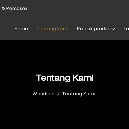
l & Pemasok
Home
Tentang Kami
Produk produk
L
Tentang Kami
Woodsen
Tentang Kami