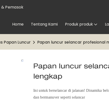
l & Pemasok
Home
Tentang Kami
Produk produk
L
as Papan Luncur
Papan luncur selancar profesional
Papan luncur selanc
lengkap
Ini untuk berselancar di jalanan! Dinamika b
dan bermanuver seperti selancar