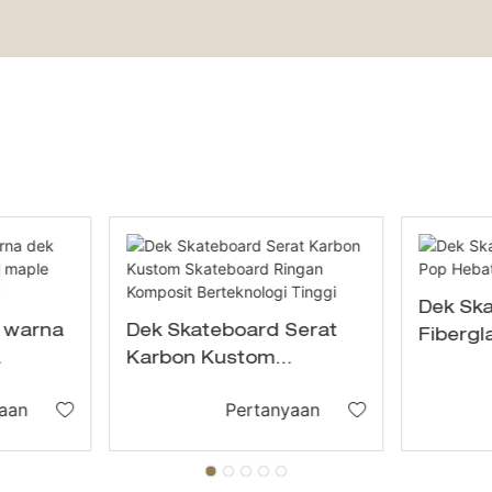
Dek Sk
 warna
Dek Skateboard Serat
Fibergl
Karbon Kustom
Kelas 
e
Skateboard Ringan
aan
Pertanyaan
Komposit Berteknologi
Tinggi