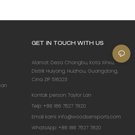
GET IN TOUCH WITH US
Alamat: Desa Changbu, Kota Xinxu,
Distrik Huiyang. Huizhou, Guangdong,
Cina ZIP 516223
pan
Kontak person: Taylor Lan
Telp: +86 186 7527 7820
Email kami:
info@woodsensports.com
WhatsApp: +86 186 7527 7820