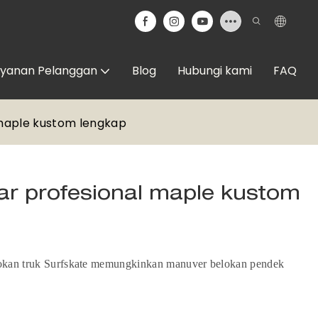
ayanan Pelanggan
Blog
Hubungi kami
FAQ
 maple kustom lengkap
ar profesional maple kustom
elokan truk Surfskate memungkinkan manuver belokan pendek