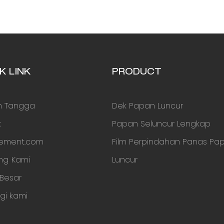
K LINK
PRODUCT
 Tangga
Dek Papan Luncur
k
Papan Seluncur Lengkap
cement.com
Film Perpindahan Panas Pa
ng Kami
Luncur
 Besar
gi kami