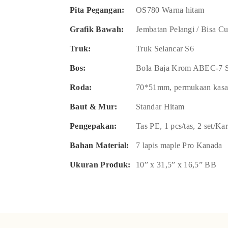
Pita Pegangan:
OS780 Warna hitam
Grafik Bawah:
Jembatan Pelangi / Bisa Cu
Truk:
Truk Selancar S6
Bos:
Bola Baja Krom ABEC-7 S
Roda:
70*51mm, permukaan kasar
Baut & Mur:
Standar Hitam
Pengepakan:
Tas PE, 1 pcs/tas, 2 set/Ka
Bahan Material:
7 lapis maple Pro Kanada
Ukuran Produk:
10” x 31,5” x 16,5” BB