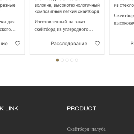
Скейтбор
еки для
Изготовленный на заказ
высокока
ского
скейтборд из углеродного
из стекл
 разные
волокна,
ние
Расследование
Р
высокотехнологичный
композитный легкий
скейтборд
K LINK
PRODUCT
Скейтборд-палуба