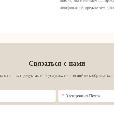
шпона, мы начинаем шлифова
шлифование, прежде чем дост
Связаться с нами
сы о наших продуктах или услугах, не стесняйтесь обращаться
Электронная Почта