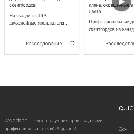
На складе в США
Профессиональные д
двухслойные морилки для
скейтбордов из канад
скейтбордов
клена, окрашенные в
Расследование
Расследова
цвета
QUIC
Woodsen — один из лучших производителей
профессиональных скейтбордов. &
Дом