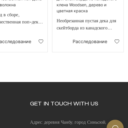
д в сборе,
Необрезанная пустая дека для
чественная поп-дека
скейтборда из канадского
оволокна
клена Woodsen, дерево и
асследование
Расследование
цветная краска
GET IN TOUCH WITH US
Адрес: деревня Чанбу, город Синьсюй,