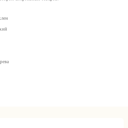
клен
окий
рева