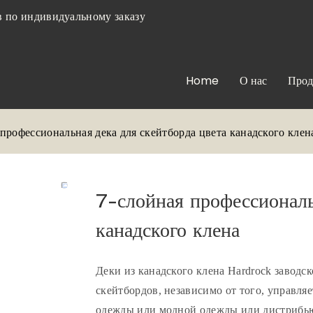
 по индивидуальному заказу
Home
О нас
Прод
профессиональная дека для скейтборда цвета канадского клен
7-слойная профессиональ
канадского клена
Деки из канадского клена Hardrock заводс
скейтбордов, независимо от того, управл
одежды или модной одежды или дистрибь