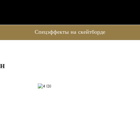
Спецэффекты на скейтборде
он